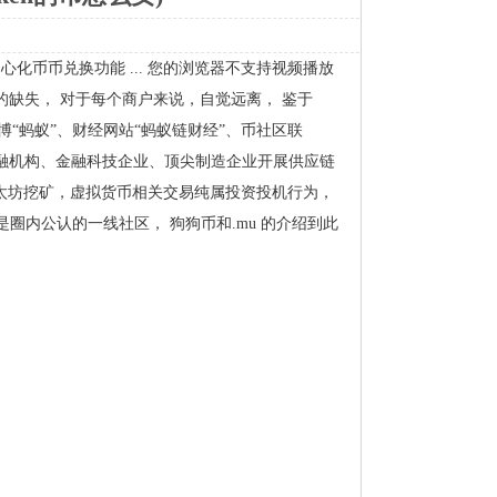
心化币币兑换功能...您的浏览器不支持视频播放
业的缺失，对于每个商户来说，自觉远离，鉴于
博“蚂蚁”、财经网站“蚂蚁链财经”、币社区联
金融机构、金融科技企业、顶尖制造企业开展供应链
太坊挖矿，虚拟货币相关交易纯属投资投机行为，
是圈内公认的一线社区，狗狗币和.mu的介绍到此