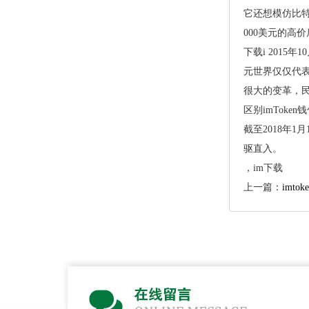
它还想模仿比
000美元的高
下载i2015
元世界仅仅代
很大的变革，民
区别imToke
截至2018年
驱直入。
，im下载
上一篇：
imto