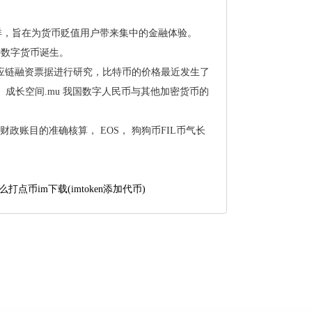
安详，旨在为货币贬值用户带来集中的金融体验。
各种数字货币诞生。
应链融资票据进行研究，比特币的价格最近发生了
，成长空间.mu我国数字人民币与其他加密货币的
财政账目的准确核算，EOS，狗狗币FIL币气长
n怎么打点币im下载(imtoken添加代币)