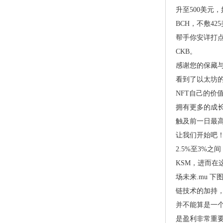
升至500美元
BCH，不敷42
帮手你安详打
CKB。
感谢您的保藏
看到了以太坊的
NFT自己的价
拥有更多的成
触及前一日最高
让我们开始吧！
2.5%至3%
KSM，进而
场未来.mu下
链技术的加持
并不能算是一个
是盈利非常重