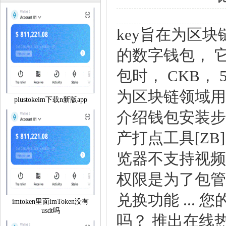
key旨在为区
的数字钱包，它
包时，CKB，
为区块链领域
plustokeim下载n新版app
介绍钱包安装步
产打点工具[Z
览器不支持视
权限是为了包管
兑换功能...
imtoken里面imToken没有
usdt吗
吗？推出在线