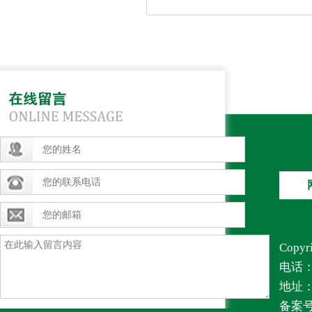
Copy
电话：1
地址
备案号