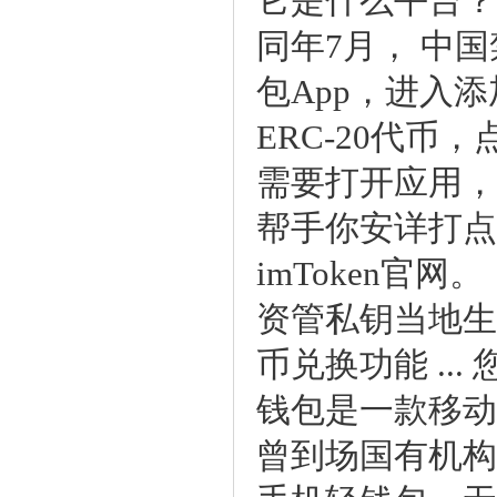
它是什么平台？
同年7月，中国
包App，进入
ERC-20代币
需要打开应用，
帮手你安详打点
imToken官网。
资管私钥当地
币兑换功能..
钱包是一款移动
曾到场国有机构