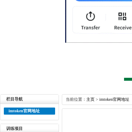
栏目导航
当前位置：
主页
>
imtoken官网地址
imtoken官网地址
训练项目