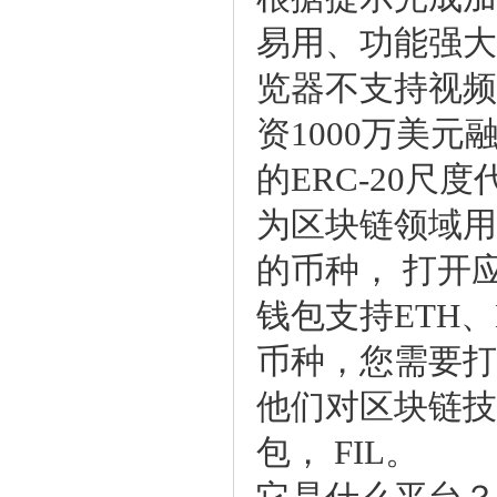
易用、功能强
览器不支持视频
资1000万美
的ERC-20尺
为区块链领域
的币种，打开
钱包支持ETH
币种，您需要
他们对区块链技
包，FIL。