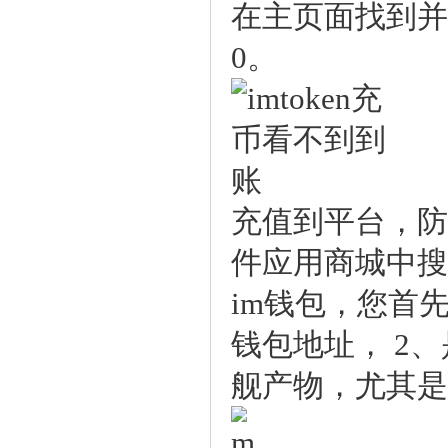
在主页面找到并
0。
充值到平台，防
件应用商城中搜
im钱包，您首
钱包地址，2、
舰产物，尤其是